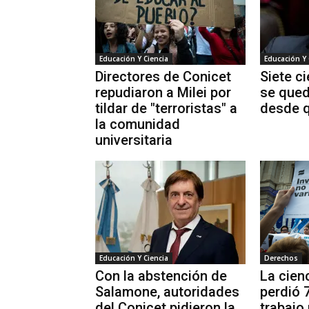
Educación Y Ciencia
Educación Y 
Directores de Conicet
Siete ci
repudiaron a Milei por
se qued
tildar de "terroristas" a
desde q
la comunidad
universitaria
Educación Y Ciencia
Derechos
Con la abstención de
La cien
Salamone, autoridades
perdió 
del Conicet pidieron la
trabajo