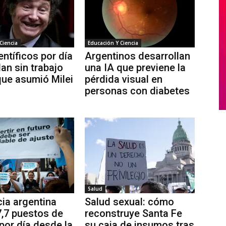
Ciencia
Educación Y Ciencia
entíficos por día
Argentinos desarrollan
an sin trabajo
una IA que previene la
ue asumió Milei
pérdida visual en
personas con diabetes
Salud
cia argentina
Salud sexual: cómo
7,7 puestos de
reconstruye Santa Fe
 por día desde la
su caja de insumos tras