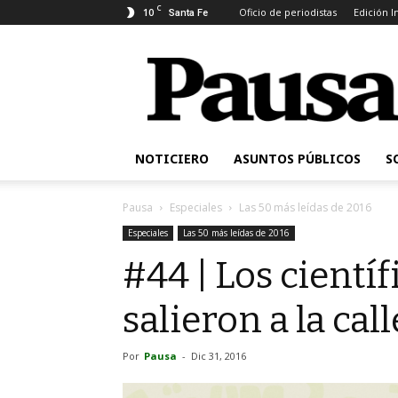
C
10
Oficio de periodistas
Edición 
Santa Fe
Pausa
NOTICIERO
ASUNTOS PÚBLICOS
S
Pausa
Especiales
Las 50 más leídas de 2016
Especiales
Las 50 más leídas de 2016
#44 | Los cientí
salieron a la call
Por
Pausa
-
Dic 31, 2016