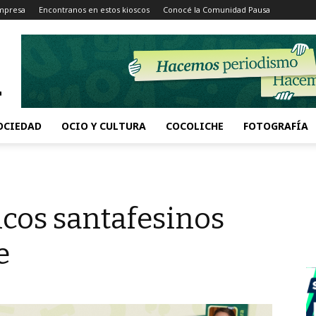
Impresa
Encontranos en estos kioscos
Conocé la Comunidad Pausa
OCIEDAD
OCIO Y CULTURA
COCOLICHE
FOTOGRAFÍA
ficos santafesinos
e