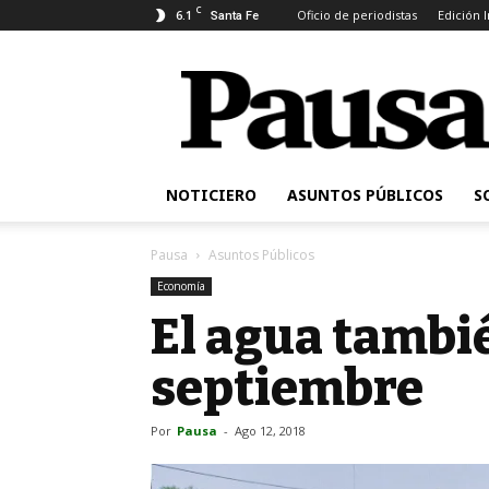
C
6.1
Oficio de periodistas
Edición 
Santa Fe
Pausa
NOTICIERO
ASUNTOS PÚBLICOS
S
Pausa
Asuntos Públicos
Economía
El agua tambi
septiembre
Por
Pausa
-
Ago 12, 2018