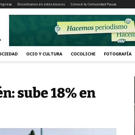
Impresa
Encontranos en estos kioscos
Conocé la Comunidad Pausa
OCIEDAD
OCIO Y CULTURA
COCOLICHE
FOTOGRAFÍA
én: sube 18% en