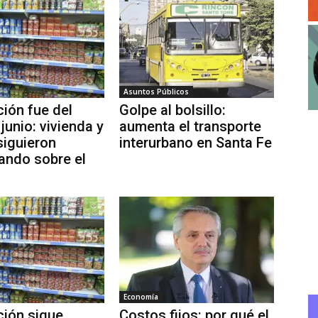
Asuntos Públicos
ción fue del
Golpe al bolsillo:
junio: vivienda y
aumenta el transporte
siguieron
interurbano en Santa Fe
ando sobre el
Economía
ación sigue
Costos fijos: por qué el