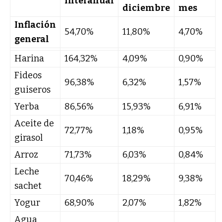
Interanual
diciembre
mes
Inflación
54,70%
11,80%
4,70%
general
Harina
164,32%
4,09%
0,90%
Fideos
96,38%
6,32%
1,57%
guiseros
Yerba
86,56%
15,93%
6,91%
Aceite de
72,77%
1,18%
0,95%
girasol
Arroz
71,73%
6,03%
0,84%
Leche
70,46%
18,29%
9,38%
sachet
Yogur
68,90%
2,07%
1,82%
Agua