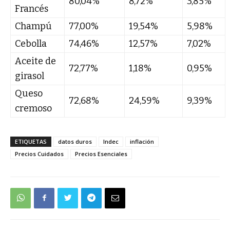
80,04%
8,72%
3,85%
Francés
Champú
77,00%
19,54%
5,98%
Cebolla
74,46%
12,57%
7,02%
Aceite de
72,77%
1,18%
0,95%
girasol
Queso
72,68%
24,59%
9,39%
cremoso
ETIQUETAS
datos duros
Indec
inflación
Precios Cuidados
Precios Esenciales