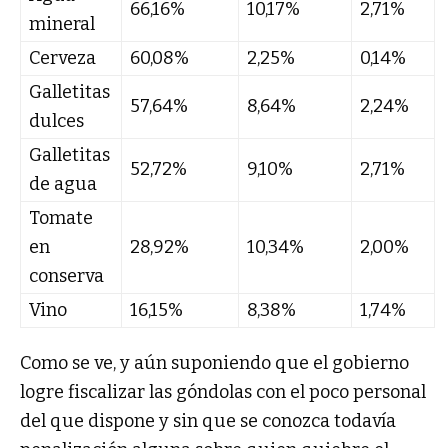
66,16%
10,17%
2,71%
mineral
Cerveza
60,08%
2,25%
0,14%
Galletitas
57,64%
8,64%
2,24%
dulces
Galletitas
52,72%
9,10%
2,71%
de agua
Tomate
en
28,92%
10,34%
2,00%
conserva
Vino
16,15%
8,38%
1,74%
Como se ve, y aún suponiendo que el gobierno
logre fiscalizar las góndolas con el poco personal
del que dispone y sin que se conozca todavía