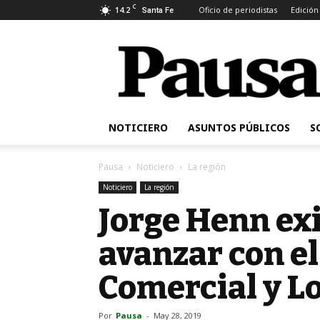
C
14.2
Oficio de periodistas
Edición
Santa Fe
Pausa
NOTICIERO
ASUNTOS PÚBLICOS
S
Pausa
Noticiero
La región
Noticiero
La región
Jorge Henn exi
avanzar con e
Comercial y Lo
Por
Pausa
-
May 28, 2019