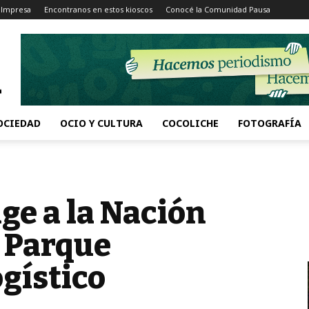
 Impresa
Encontranos en estos kioscos
Conocé la Comunidad Pausa
OCIEDAD
OCIO Y CULTURA
COCOLICHE
FOTOGRAFÍA
ge a la Nación
l Parque
gístico