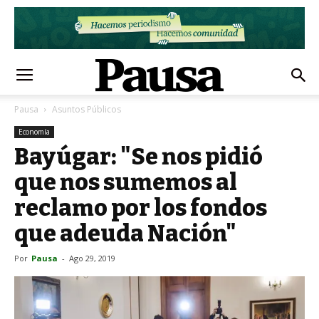
Pausa
Asuntos Públicos
Economía
Bayúgar: "Se nos pidió
que nos sumemos al
reclamo por los fondos
que adeuda Nación"
Por
Pausa
-
Ago 29, 2019