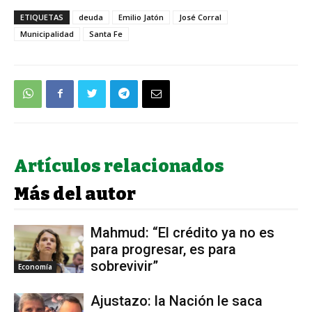
ETIQUETAS
deuda
Emilio Jatón
José Corral
Municipalidad
Santa Fe
Artículos relacionados
Más del autor
Mahmud: “El crédito ya no es
para progresar, es para
sobrevivir”
Economía
Ajustazo: la Nación le saca