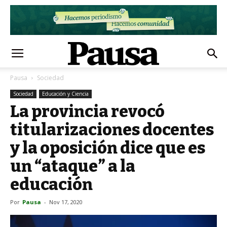
Pausa
Sociedad
Sociedad
Educación y Ciencia
La provincia revocó
titularizaciones docentes
y la oposición dice que es
un “ataque” a la
educación
Por
Pausa
-
Nov 17, 2020