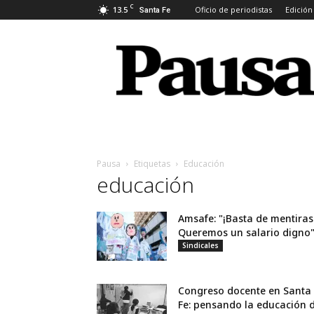
C
13.5
Oficio de periodistas
Edición
Santa Fe
Pausa
Pausa
Etiquetas
Educación
educación
Amsafe: "¡Basta de mentiras
Queremos un salario digno
Sindicales
Congreso docente en Santa
Fe: pensando la educación d