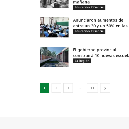
mañana
Educación Y Ciencia
Anunciaron aumentos de
entre un 30 y un 50% en las..
Educación Y Ciencia
El gobierno provincial
construirá 10 nuevas escuel
La Región
...
1
2
3
11