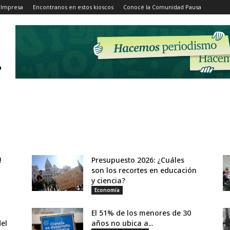
 Impresa
Encontranos en estos kioscos
Conocé la Comunidad Pausa
!
Presupuesto 2026: ¿Cuáles
"
son los recortes en educación
y ciencia?
Economía
El 51% de los menores de 30
el
años no ubica a...