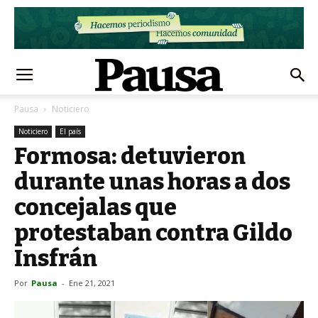
Pausa
Noticiero
Noticiero
El país
Formosa: detuvieron
durante unas horas a dos
concejalas que
protestaban contra Gildo
Insfrán
Por
Pausa
-
Ene 21, 2021