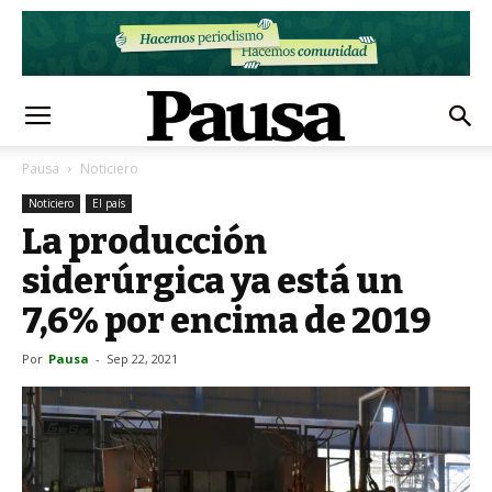
Pausa
Noticiero
Noticiero
El país
La producción
siderúrgica ya está un
7,6% por encima de 2019
Por
Pausa
-
Sep 22, 2021