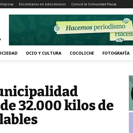
 Impresa
Encontranos en estos kioscos
Conocé la Comunidad Pausa
OCIEDAD
OCIO Y CULTURA
COCOLICHE
FOTOGRAFÍA
unicipalidad
de 32.000 kilos de
lables