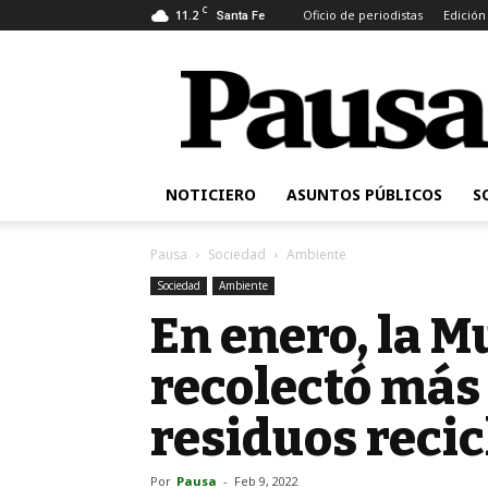
C
11.2
Oficio de periodistas
Edición
Santa Fe
Pausa
NOTICIERO
ASUNTOS PÚBLICOS
S
Pausa
Sociedad
Ambiente
Sociedad
Ambiente
En enero, la M
recolectó más 
residuos recic
Por
Pausa
-
Feb 9, 2022