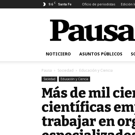
C
9.6
Oficio de periodistas
Edición 
Santa Fe
Pausa
NOTICIERO
ASUNTOS PÚBLICOS
S
Pausa
Sociedad
Educación y Ciencia
Sociedad
Educación y Ciencia
Más de mil cie
científicas e
trabajar en o