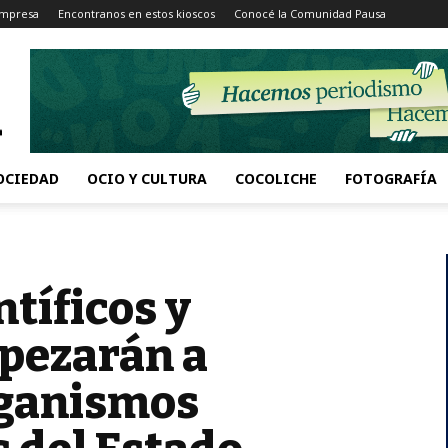
Impresa
Encontranos en estos kioscos
Conocé la Comunidad Pausa
OCIEDAD
OCIO Y CULTURA
COCOLICHE
FOTOGRAFÍA
ntíficos y
mpezarán a
rganismos