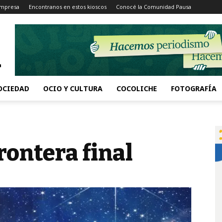
Impresa
Encontranos en estos kioscos
Conocé la Comunidad Pausa
OCIEDAD
OCIO Y CULTURA
COCOLICHE
FOTOGRAFÍA
frontera final