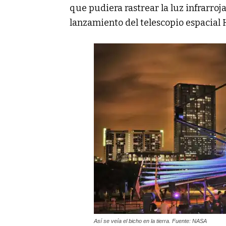
que pudiera rastrear la luz infrarroj
lanzamiento del telescopio espacial 
Así se veía el bicho en la tierra. Fuente: NASA