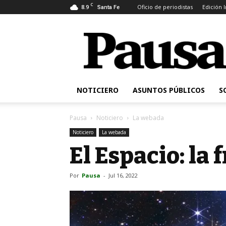
C
8.9
Oficio de periodistas
Edición 
Santa Fe
Pausa
NOTICIERO
ASUNTOS PÚBLICOS
S
Pausa
Noticiero
La webada
Noticiero
La webada
El Espacio: la 
Por
Pausa
-
Jul 16, 2022