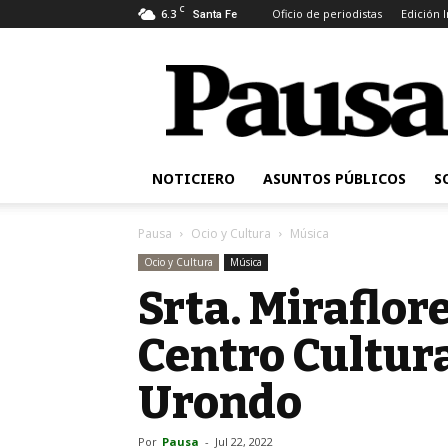
C
6.3
Oficio de periodistas
Edición 
Santa Fe
Pausa
NOTICIERO
ASUNTOS PÚBLICOS
S
Pausa
Ocio y Cultura
Música
Ocio y Cultura
Música
Srta. Miraflore
Centro Cultura
Urondo
Por
Pausa
-
Jul 22, 2022