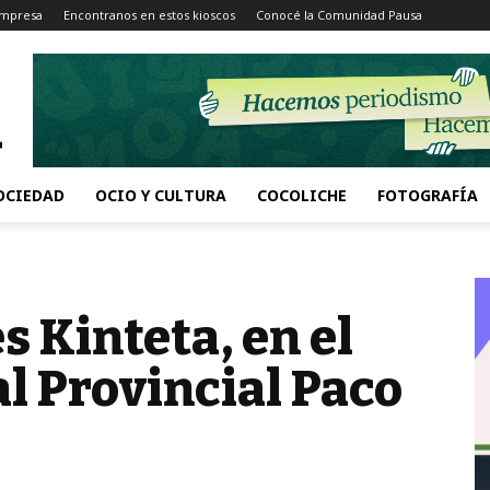
Impresa
Encontranos en estos kioscos
Conocé la Comunidad Pausa
OCIEDAD
OCIO Y CULTURA
COCOLICHE
FOTOGRAFÍA
s Kinteta, en el
l Provincial Paco