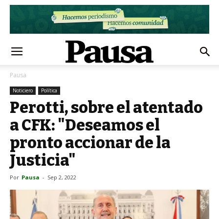
Pausa
Noticiero
Política
Perotti, sobre el atentado
a CFK: "Deseamos el
pronto accionar de la
Justicia"
Por
Pausa
-
Sep 2, 2022