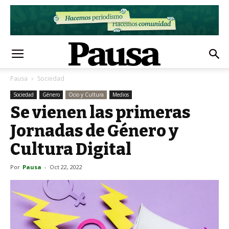
Pausa
Sociedad
Sociedad
Género
Ocio y Cultura
Medios
Se vienen las primeras
Jornadas de Género y
Cultura Digital
Por
Pausa
-
Oct 22, 2022