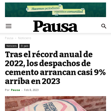
Pausa
Noticiero
Noticiero
El país
Tras el récord anual de
2022, los despachos de
cemento arrancan casi 9%
arriba en 2023
Por
Pausa
-
Feb 8, 2023