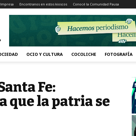
 Impresa
Encontranos en estos kioscos
Conocé la Comunidad Pausa
OCIEDAD
OCIO Y CULTURA
COCOLICHE
FOTOGRAFÍA
Santa Fe:
a que la patria se