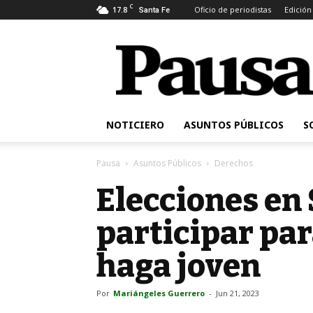
C
17.8
Oficio de periodistas
Edición
Santa Fe
Pausa
NOTICIERO
ASUNTOS PÚBLICOS
S
Pausa
Asuntos Públicos
Derechos
Elecciones en 
participar par
haga joven
Por
Mariángeles Guerrero
-
Jun 21, 2023