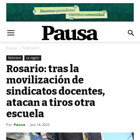
Pausa
Noticiero
Noticiero
La región
Rosario: tras la
movilización de
sindicatos docentes,
atacan a tiros otra
escuela
Por
Pausa
-
Jun 14, 2023