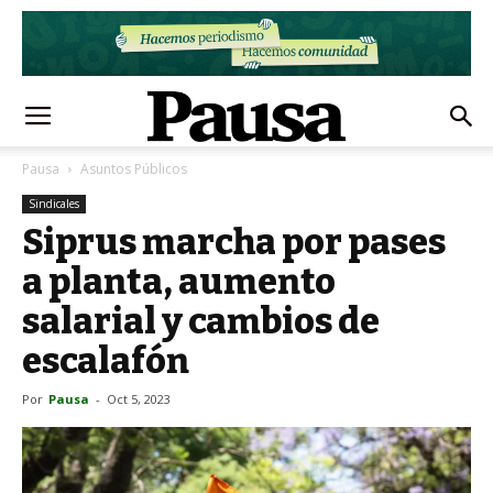
Pausa
Asuntos Públicos
Sindicales
Siprus marcha por pases
a planta, aumento
salarial y cambios de
escalafón
Por
Pausa
-
Oct 5, 2023