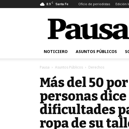
C
8.9
Oficio de periodistas
Edición 
Santa Fe
Pausa
NOTICIERO
ASUNTOS PÚBLICOS
S
Pausa
Asuntos Públicos
Derechos
Más del 50 por
personas dice
dificultades 
ropa de su tall