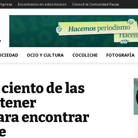
Impresa
Encontranos en estos kioscos
Conocé la Comunidad Pausa
OCIEDAD
OCIO Y CULTURA
COCOLICHE
FOTOGRAFÍA
 ciento de las
 tener
para encontrar
e