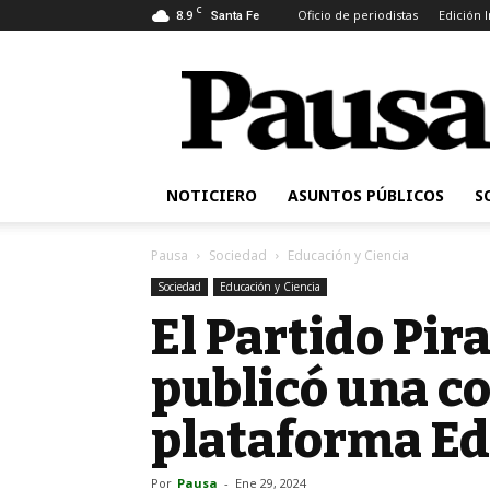
C
8.9
Oficio de periodistas
Edición 
Santa Fe
Pausa
NOTICIERO
ASUNTOS PÚBLICOS
S
Pausa
Sociedad
Educación y Ciencia
Sociedad
Educación y Ciencia
El Partido Pir
publicó una co
plataforma Ed
Por
Pausa
-
Ene 29, 2024