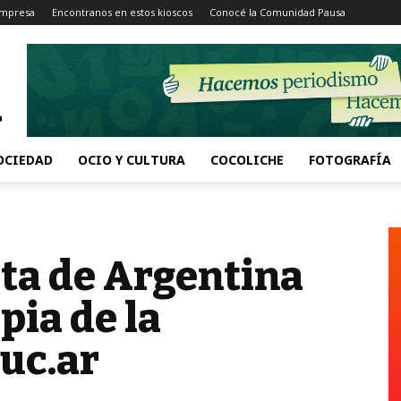
Impresa
Encontranos en estos kioscos
Conocé la Comunidad Pausa
OCIEDAD
OCIO Y CULTURA
COCOLICHE
FOTOGRAFÍA
ata de Argentina
pia de la
uc.ar