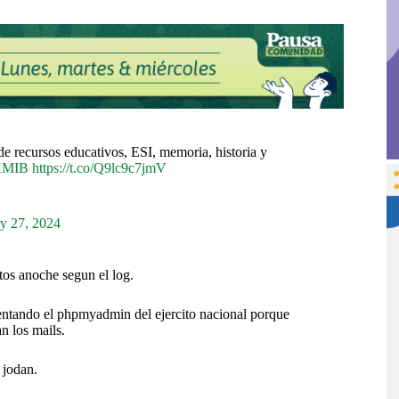
e recursos educativos, ESI, memoria, historia y
uKMIB
https://t.co/Q9lc9c7jmV
y 27, 2024
tos anoche segun el log.
ventando el phpmyadmin del ejercito nacional porque
n los mails.
 jodan.