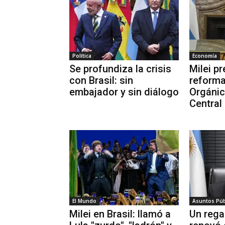
Política
Economía
Se profundiza la crisis
Milei pr
con Brasil: sin
reforma
embajador y sin diálogo
Orgánic
Central
El Mundo
Asuntos Púb
Milei en Brasil: llamó a
Un regal