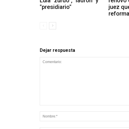
Lula "zurdo", "ladrón" y
renovó 
"presidiario"
juez que
reforma
Dejar respuesta