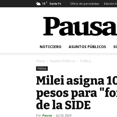
C
18
Oficio de periodistas
Edición 
Santa Fe
Pausa
NOTICIERO
ASUNTOS PÚBLICOS
S
Pausa
Asuntos Públicos
Política
Política
Milei asigna 1
pesos para "f
de la SIDE
Por
Pausa
-
Jul 23, 2024