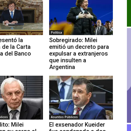
Política
esentó la
Sobregirado: Milei
 de la Carta
emitió un decreto para
a del Banco
expulsar a extranjeros
que insulten a
Argentina
licos
Asuntos Públicos
ito: Milei
El exsenador Kueider