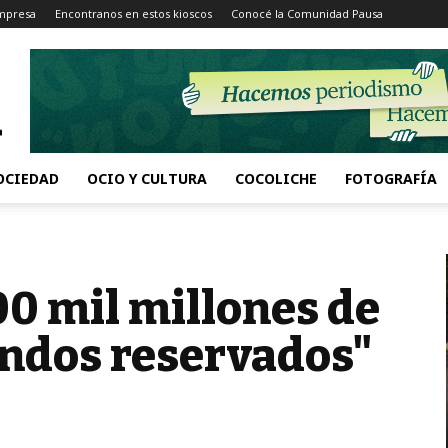
Impresa
Encontranos en estos kioscos
Conocé la Comunidad Pausa
OCIEDAD
OCIO Y CULTURA
COCOLICHE
FOTOGRAFÍA
00 mil millones de
ondos reservados"