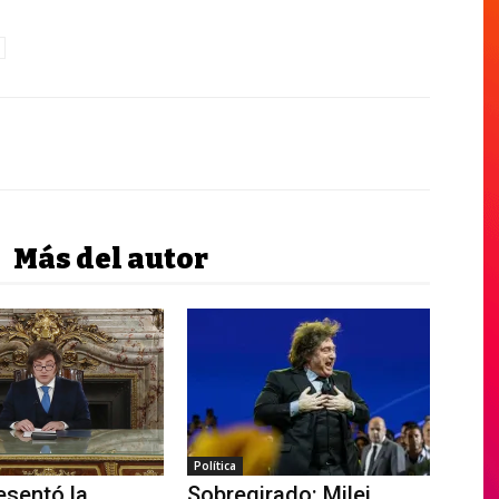
Más del autor
Política
esentó la
Sobregirado: Milei