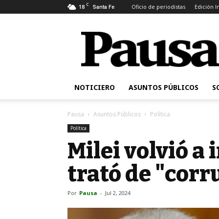
C
18
Oficio de periodistas
Edición 
Santa Fe
Pausa
NOTICIERO
ASUNTOS PÚBLICOS
S
Pausa
Asuntos Públicos
Política
Política
Milei volvió a 
trató de "corr
Por
Pausa
-
Jul 2, 2024