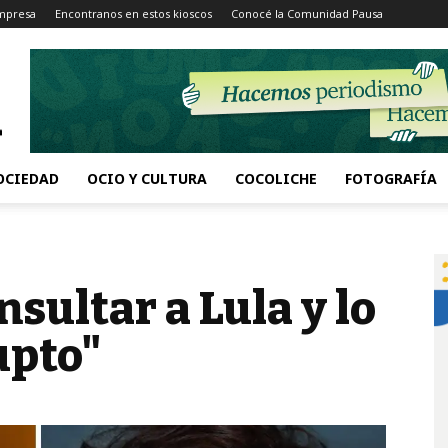
Impresa
Encontranos en estos kioscos
Conocé la Comunidad Pausa
OCIEDAD
OCIO Y CULTURA
COCOLICHE
FOTOGRAFÍA
insultar a Lula y lo
upto"