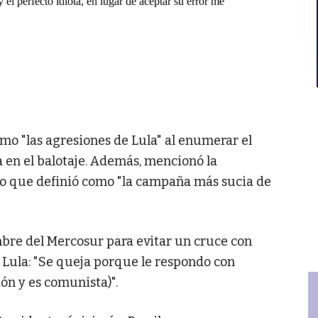
el perfecto idiota, en lugar de aceptar su error me
como "las agresiones de Lula" al enumerar el
a en el balotaje. Además, mencionó la
 lo que definió como "la campaña más sucia de
umbre del Mercosur para evitar un cruce con
a Lula: "Se queja porque le respondo con
ón y es comunista)".