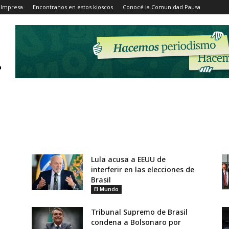
 Impresa
Encontranos en estos kioscos
Conocé la Comunidad Pausa
Lula acusa a EEUU de
interferir en las elecciones de
Brasil
El Mundo
Tribunal Supremo de Brasil
condena a Bolsonaro por