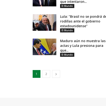
que intentaron...
El Mundo
Lula: "Brasil no se pondrá d
rodillas ante el gobierno
estadounidense"
El Mundo
Maduro aún no muestra las
actas y Lula presiona para
que...
El Mundo
1
2