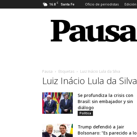
C
16.8
Oficio de periodistas
Edición
Santa Fe
Pausa
Pausa
Etiquetas
Luiz Inácio Lula da Silva
Luiz Inácio Lula da Silva
Se profundiza la crisis con
Brasil: sin embajador y sin
diálogo
Política
Trump defendió a Jair
Bolsonaro: "Es parecido a lo