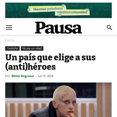
Pausa
Cocoliche
No soy un robot
Un país que elige a sus
(anti)héroes
Por
Belén Degrossi
-
Jul 13, 2024