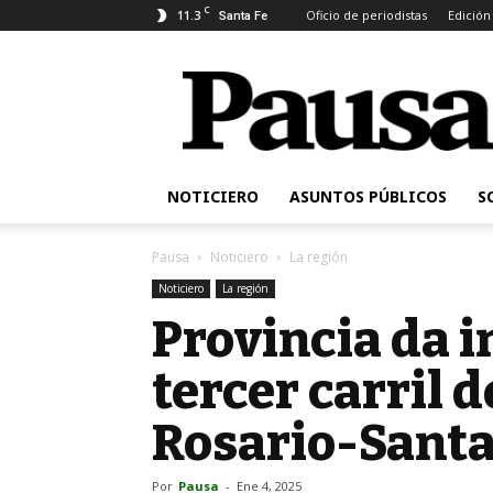
C
11.3
Oficio de periodistas
Edición
Santa Fe
Pausa
NOTICIERO
ASUNTOS PÚBLICOS
S
Pausa
Noticiero
La región
Noticiero
La región
Provincia da in
tercer carril 
Rosario-Santa
Por
Pausa
-
Ene 4, 2025