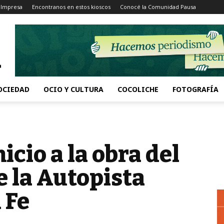
 Impresa
Encontranos en estos kioscos
Conocé la Comunidad Pausa
OCIEDAD
OCIO Y CULTURA
COCOLICHE
FOTOGRAFÍA
icio a la obra del
de la Autopista
 Fe