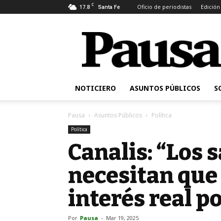
C
17.8
Oficio de periodistas
Edición
Santa Fe
Pausa
NOTICIERO
ASUNTOS PÚBLICOS
S
Pausa
Asuntos Públicos
Política
Política
Canalis: “Los 
necesitan que
interés real p
Por
Pausa
-
Mar 19, 2025