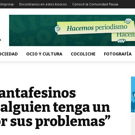
 Impresa
Encontranos en estos kioscos
Conocé la Comunidad Pausa
OCIEDAD
OCIO Y CULTURA
COCOLICHE
FOTOGRAFÍA
santafesinos
 alguien tenga un
or sus problemas”