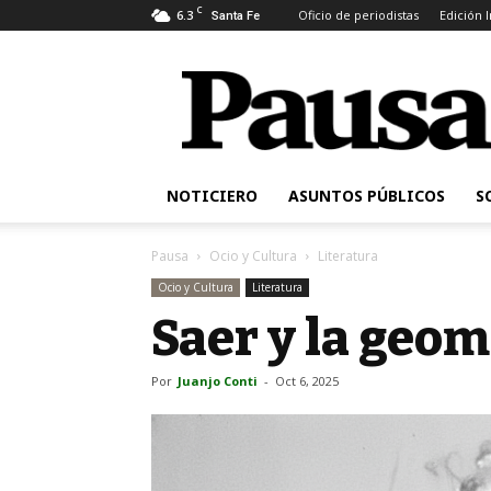
C
6.3
Oficio de periodistas
Edición 
Santa Fe
Pausa
NOTICIERO
ASUNTOS PÚBLICOS
S
Pausa
Ocio y Cultura
Literatura
Ocio y Cultura
Literatura
Saer y la geom
Por
Juanjo Conti
-
Oct 6, 2025