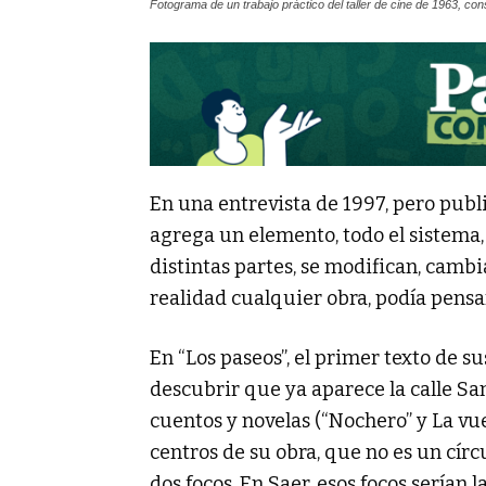
Fotograma de un trabajo práctico del taller de cine de 1963, co
En una entrevista de 1997, pero publ
agrega un elemento, todo el sistema, 
distintas partes, se modifican, cambi
realidad cualquier obra, podía pens
En “Los paseos”, el primer texto de s
descubrir que ya aparece la calle San
cuentos y novelas (“Nochero” y La vue
centros de su obra, que no es un círcu
dos focos. En Saer, esos focos serían l