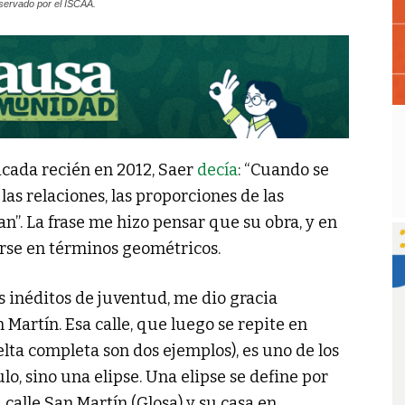
nservado por el ISCAA.
icada recién en 2012, Saer
decía
: “Cuando se
las relaciones, las proporciones de las
an”. La frase me hizo pensar que su obra, y en
arse en términos geométricos.
us inéditos de juventud, me dio gracia
 Martín. Esa calle, que luego se repite en
lta completa son dos ejemplos), es uno de los
lo, sino una elipse. Una elipse se define por
a calle San Martín (Glosa) y su casa en