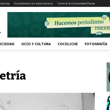
Impresa
Encontranos en estos kioscos
Conocé la Comunidad Pausa
OCIEDAD
OCIO Y CULTURA
COCOLICHE
FOTOGRAFÍA
etría