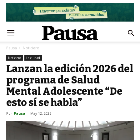
Pausa
Noticiero
Noticiero
La ciudad
Lanzan la edición 2026 del
programa de Salud
Mental Adolescente “De
esto sí se habla”
Por
Pausa
-
May 12, 2026