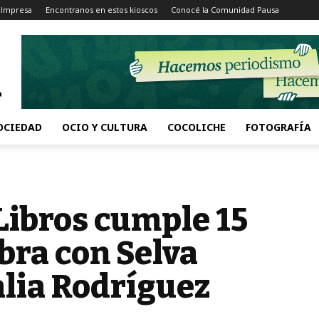
 Impresa
Encontranos en estos kioscos
Conocé la Comunidad Pausa
OCIEDAD
OCIO Y CULTURA
COCOLICHE
FOTOGRAFÍA
Libros cumple 15
ebra con Selva
lia Rodríguez