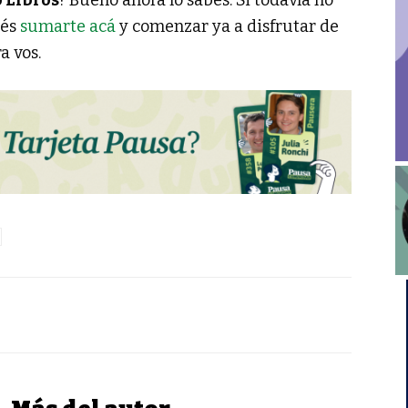
o Libros
? Bueno ahora lo sabes. Si todavía no
dés
sumarte acá
y comenzar ya a disfrutar de
a vos.