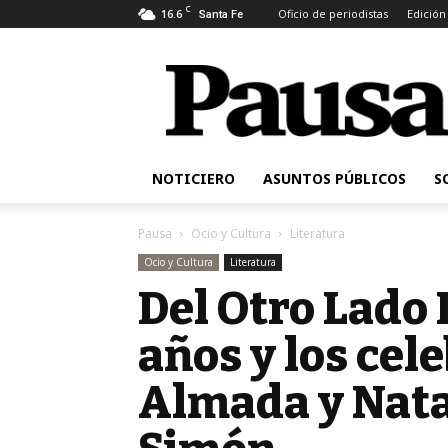
C
16.6
Oficio de periodistas
Edición
Santa Fe
Pausa
NOTICIERO
ASUNTOS PÚBLICOS
S
Pausa
Ocio y Cultura
Literatura
Ocio y Cultura
Literatura
Del Otro Lado 
años y los cel
Almada y Nata