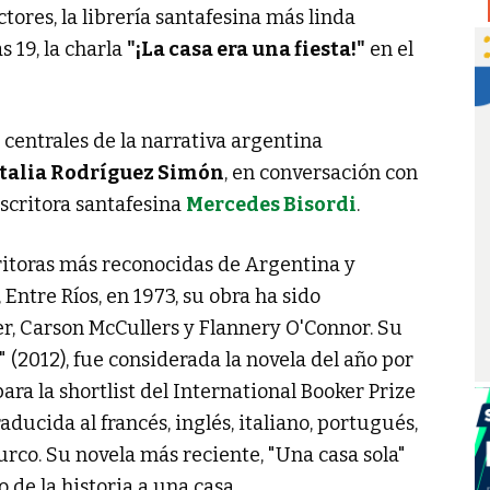
ores, la librería santafesina más linda
s 19, la charla
"¡La casa era una fiesta!"
en el
 centrales de la narrativa argentina
talia Rodríguez Simón
, en conversación con
escritora santafesina
Mercedes Bisordi
.
ritoras más reconocidas de Argentina y
 Entre Ríos, en 1973, su obra ha sido
r, Carson McCullers y Flannery O'Connor. Su
" (2012), fue considerada la novela del año por
ara la shortlist del International Booker Prize
raducida al francés, inglés, italiano, portugués,
urco. Su novela más reciente, "Una casa sola"
 de la historia a una casa.