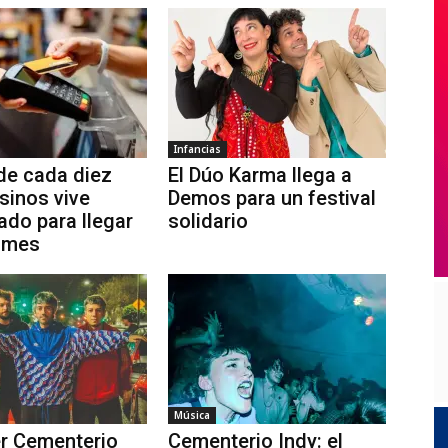
Infancias
de cada diez
El Dúo Karma llega a
sinos vive
Demos para un festival
do para llegar
solidario
e mes
Música
er Cementerio
Cementerio Indy: el