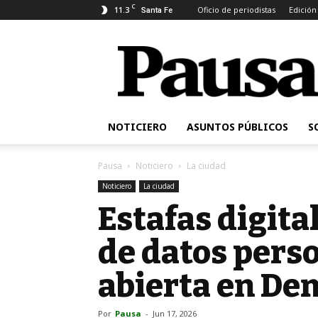
C
11.3
Oficio de periodistas
Edición
Santa Fe
Pausa
NOTICIERO
ASUNTOS PÚBLICOS
S
Pausa
Noticiero
La ciudad
Noticiero
La ciudad
Estafas digita
de datos perso
abierta en De
Por
Pausa
-
Jun 17, 2026