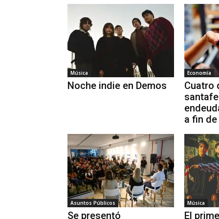
Música
Economía
Noche indie en Demos
Cuatro 
santafe
endeuda
a fin d
Asuntos Públicos
Música
Se presentó
El prim