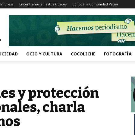
 Impresa
Encontranos en estos kioscos
Conocé la Comunidad Pausa
OCIEDAD
OCIO Y CULTURA
COCOLICHE
FOTOGRAFÍA
les y protección
nales, charla
mos