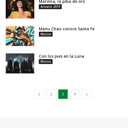
Marilina, la piba de oro
Anuario 2019
Manu Chao conoce Santa Fe
Música
Con los pies en la Luna
Música
2
3
4