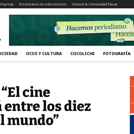
 Impresa
Encontranos en estos kioscos
Conocé la Comunidad Pausa
OCIEDAD
OCIO Y CULTURA
COCOLICHE
FOTOGRAFÍA
 “El cine
 entre los diez
el mundo”