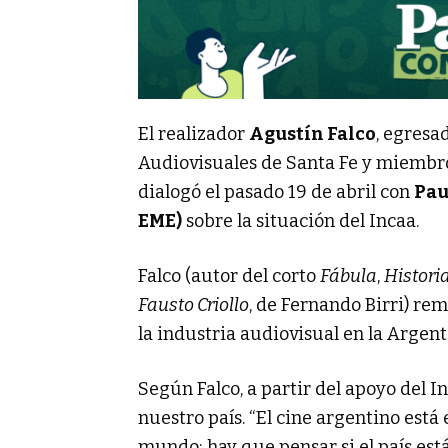
El realizador
Agustín Falco
, egresa
Audiovisuales de Santa Fe y miembro
dialogó el pasado 19 de abril con
Pau
EME)
sobre la situación del Incaa.
Falco (autor del corto
Fábula
,
Histori
Fausto Criollo
, de Fernando Birri) re
la industria audiovisual en la Argent
Según Falco, a partir del apoyo del I
nuestro país. “El cine argentino está
mundo; hay que pensar si el país est