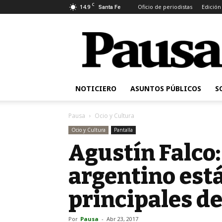
C
14.9
Oficio de periodistas
Edición
Santa Fe
Pausa
NOTICIERO
ASUNTOS PÚBLICOS
S
Pausa
Ocio y Cultura
Ocio y Cultura
Pantalla
Agustín Falco:
argentino está
principales d
Por
Pausa
-
Abr 23, 2017