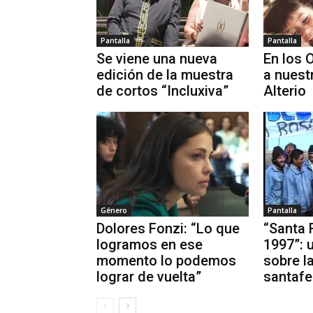
Pantalla
Pantalla
Se viene una nueva
En los 
edición de la muestra
a nuest
de cortos “Incluxiva”
Alterio
Género
Pantalla
Dolores Fonzi: “Lo que
“Santa 
logramos en ese
1997”: 
momento lo podemos
sobre l
lograr de vuelta”
santafe