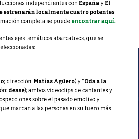
oducciones independientes con
España
y
El
e estrenarán localmente cuatro potentes
ramación completa se puede
encontrar aquí.
entes ejes temáticos abarcativos, que se
seleccionadas:
lo
; dirección:
Matías Agüero
) y
“Oda a la
ión:
dease
)
;
ambos videoclips de cantantes y
rospecciones sobre el pasado emotivo y
que marcan a las personas en su fuero más