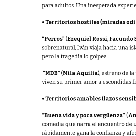
para adultos. Una inesperada experi
• Territorios hostiles (miradas odi
“Perros”
(
Ezequiel Rossi, Facundo
sobrenatural, Iván viaja hacia una is
pero la tragedia lo golpea.
“MDB”
(
Mila Aquilia
), estreno de l
viven su primer amor a escondidas fr
• Territorios amables (lazos sensi
“Buena vida y poca vergüenza”
(
An
comedia que narra el encuentro de 
rápidamente gana la confianza y afect