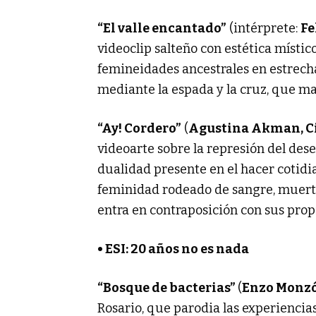
“El valle encantado”
(intérprete:
Fe
videoclip salteño con estética místic
femineidades ancestrales en estrecha
mediante la espada y la cruz, que ma
“Ay! Cordero”
(
Agustina Akman, Ci
videoarte sobre la represión del des
dualidad presente en el hacer cotidi
feminidad rodeado de sangre, muerte
entra en contraposición con sus propi
• ESI: 20 años no es nada
“Bosque de bacterias”
(
Enzo Monz
Rosario, que parodia las experienci