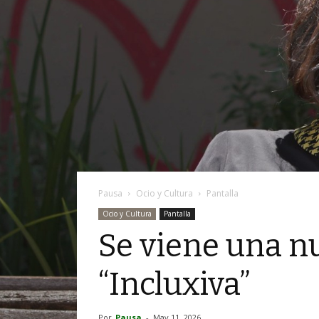
Pausa
Ocio y Cultura
Pantalla
Ocio y Cultura
Pantalla
Se viene una n
“Incluxiva”
Por
Pausa
-
May 11, 2026