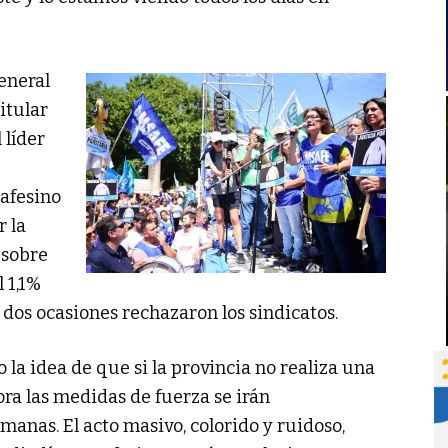
eneral
itular
 líder
tafesino
r la
 sobre
l 1,1%
n dos ocasiones rechazaron los sindicatos.
 la idea de que si la provincia no realiza una
a las medidas de fuerza se irán
manas. El acto masivo, colorido y ruidoso,