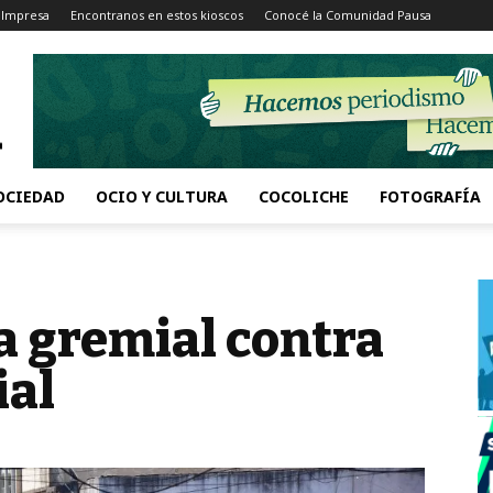
 Impresa
Encontranos en estos kioscos
Conocé la Comunidad Pausa
OCIEDAD
OCIO Y CULTURA
COCOLICHE
FOTOGRAFÍA
 gremial contra
ial