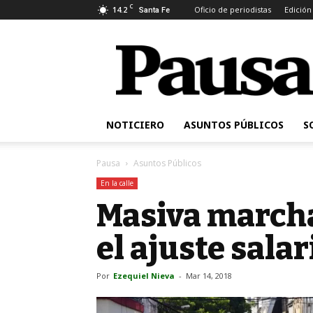
C
14.2
Oficio de periodistas
Edición
Santa Fe
Pausa
NOTICIERO
ASUNTOS PÚBLICOS
S
Pausa
Asuntos Públicos
En la calle
Masiva marcha
el ajuste salar
Por
Ezequiel Nieva
-
Mar 14, 2018