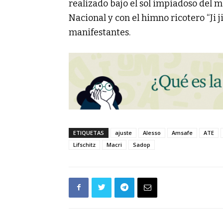
realizado bajo el sol impiadoso del 
Nacional y con el himno ricotero “Ji ji
manifestantes.
ETIQUETAS
ajuste
Alesso
Amsafe
ATE
Lifschitz
Macri
Sadop