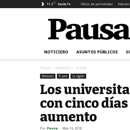
C
11.3
Oficio de periodistas
Edición
Santa Fe
Pausa
NOTICIERO
ASUNTOS PÚBLICOS
S
Pausa
Noticiero
El país
Noticiero
El país
La región
Los universit
con cinco días
aumento
Por
Pausa
-
May 16, 2018