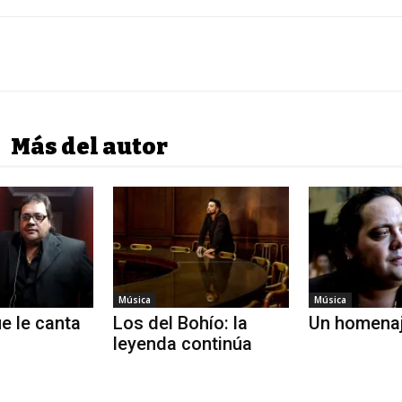
Más del autor
Música
Música
e le canta
Los del Bohío: la
Un homenaj
leyenda continúa