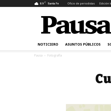
C
8.9
Oficio de periodistas
Edición 
Santa Fe
Pausa
NOTICIERO
ASUNTOS PÚBLICOS
S
Pausa
Fotografía
Cu