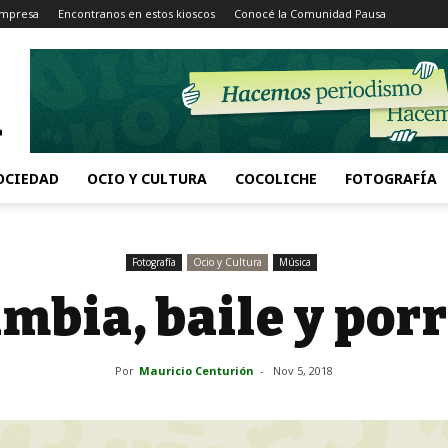
Impresa
Encontranos en estos kioscos
Conocé la Comunidad Pausa
OCIEDAD
OCIO Y CULTURA
COCOLICHE
FOTOGRAFÍA
Fotografía
Ocio y Cultura
Música
mbia, baile y por
Por
Mauricio Centurión
-
Nov 5, 2018