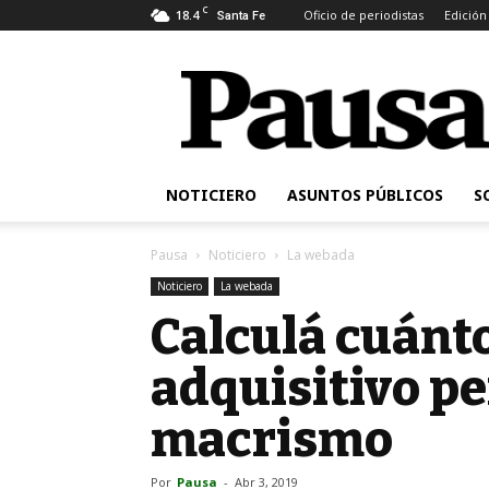
C
18.4
Oficio de periodistas
Edición
Santa Fe
Pausa
NOTICIERO
ASUNTOS PÚBLICOS
S
Pausa
Noticiero
La webada
Noticiero
La webada
Calculá cuánt
adquisitivo pe
macrismo
Por
Pausa
-
Abr 3, 2019