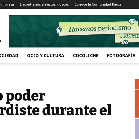
 Impresa
Encontranos en estos kioscos
Conocé la Comunidad Pausa
OCIEDAD
OCIO Y CULTURA
COCOLICHE
FOTOGRAFÍA
o poder
rdiste durante el