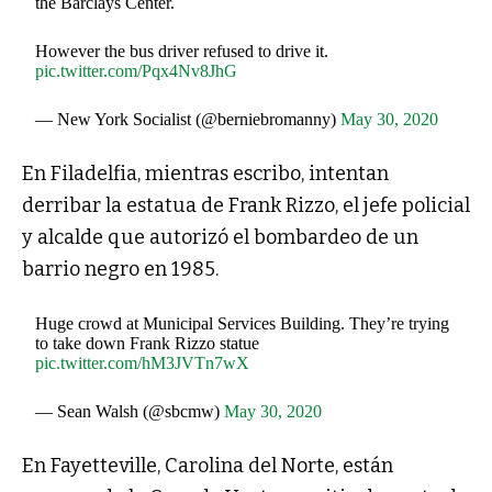
the Barclays Center.
However the bus driver refused to drive it.
pic.twitter.com/Pqx4Nv8JhG
— New York Socialist (@berniebromanny)
May 30, 2020
En Filadelfia, mientras escribo, intentan
derribar la estatua de Frank Rizzo
, el jefe policial
y alcalde que autorizó el bombardeo de un
barrio negro en 1985.
Huge crowd at Municipal Services Building. They’re trying
to take down Frank Rizzo statue
pic.twitter.com/hM3JVTn7wX
— Sean Walsh (@sbcmw)
May 30, 2020
En Fayetteville, Carolina del Norte, están