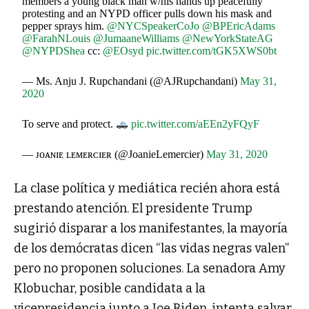
members a young black man w/his hands up peacefully
protesting and an NYPD officer pulls down his mask and
pepper sprays him.
@NYCSpeakerCoJo
@BPEricAdams
@FarahNLouis
@JumaaneWilliams
@NewYorkStateAG
@NYPDShea
cc:
@EOsyd
pic.twitter.com/tGK5XWS0bt
— Ms. Anju J. Rupchandani (@AJRupchandani)
May 31,
2020
To serve and protect.
pic.twitter.com/aEEn2yFQyF
— ᴊᴏᴀɴɪᴇ ʟᴇᴍᴇʀᴄɪᴇʀ (@JoanieLemercier)
May 31, 2020
La clase política y mediática recién ahora está
prestando atención. El presidente Trump
sugirió disparar a los manifestantes, la mayoría
de los demócratas dicen “las vidas negras valen”
pero no proponen soluciones.
La senadora Amy
Klobuchar, posible candidata a la
vicepresidencia junto a Joe Biden, intenta salvar