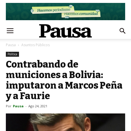
Pausa
Asuntos Públicos
Política
Contrabando de
municiones a Bolivia:
imputaron a Marcos Peña
y a Faurie
Por
Pausa
-
Ago 24, 2021