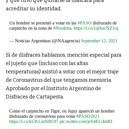
y que tuvo que quitarse la máscara para
acreditar su identidad.
Un hombre se presentó a votar en las
#PASO
disfrazado de
carpincho en la zona de
#Nordelta
.
https://t.co/1qHucNZ1rq
— Noticias Argentinas (@NAagencia)
September 12, 2021
Si de disfraces hablamos, mención especial para
el jujeño que (incluso con las altas
temperaturas) asistió a votar con el mejor traje
de Coronavirus del que tengamos memoria.
Aprobado por el Instituto Argentino de
Disfraces de Cartapesta.
Como el carpincho en Tigre, en Jujuy apareció un hombre
disfrazado de coronavirus para votar
#PASO2021
https://t.co/kUKLmNROf7
pic.twitter.com/jeS4EU4mRI