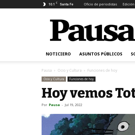
C
10.1
Oficio de periodistas
Edición
Santa Fe
Pausa
NOTICIERO
ASUNTOS PÚBLICOS
S
Pausa
Ocio y Cultura
Funciones de hoy
Ocio y Cultura
Funciones de hoy
Hoy vemos Tot
Por
Pausa
-
Jul 19, 2022