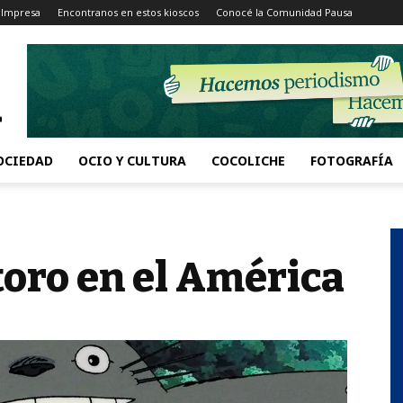
 Impresa
Encontranos en estos kioscos
Conocé la Comunidad Pausa
OCIEDAD
OCIO Y CULTURA
COCOLICHE
FOTOGRAFÍA
oro en el América