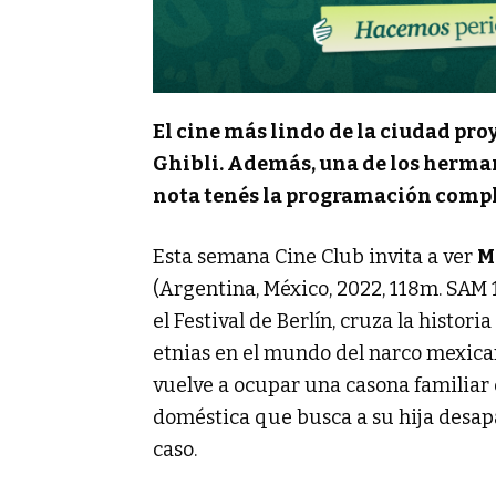
El cine más lindo de la ciudad pr
Ghibli. Además, una de los hermano
nota tenés la programación comp
Esta semana Cine Club invita a ver
M
(Argentina, México, 2022, 118m. SAM 1
el Festival de Berlín, cruza la histori
etnias en el mundo del narco mexic
vuelve a ocupar una casona familiar
doméstica que busca a su hija desapa
caso.