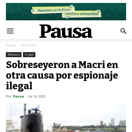
Pausa
Noticiero
Noticiero
El país
Sobreseyeron a Macri en
otra causa por espionaje
ilegal
Por
Pausa
-
Jul 16, 2022