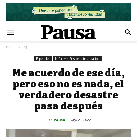
Pausa
Especiales
Especiales
Niñas y niños de la inundación
Me acuerdo de ese día,
pero eso no es nada, el
verdadero desastre
pasa después
Por
Pausa
-
Ago 29, 2022