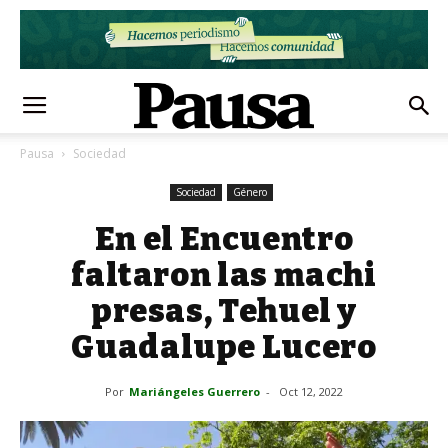
Pausa
Sociedad
Sociedad
Género
En el Encuentro
faltaron las machi
presas, Tehuel y
Guadalupe Lucero
Por
Mariángeles Guerrero
-
Oct 12, 2022