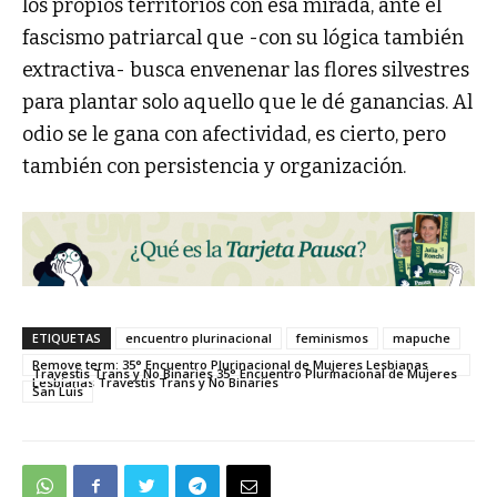
los propios territorios con esa mirada, ante el
fascismo patriarcal que -con su lógica también
extractiva- busca envenenar las flores silvestres
para plantar solo aquello que le dé ganancias. Al
odio se le gana con afectividad, es cierto, pero
también con persistencia y organización.
ETIQUETAS
encuentro plurinacional
feminismos
mapuche
Remove term: 35° Encuentro Plurinacional de Mujeres Lesbianas
Travestis Trans y No Binaries 35° Encuentro Plurinacional de Mujeres
Lesbianas Travestis Trans y No Binaries
San Luis