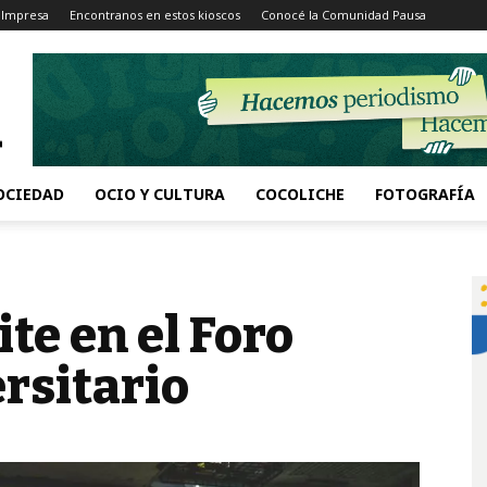
 Impresa
Encontranos en estos kioscos
Conocé la Comunidad Pausa
OCIEDAD
OCIO Y CULTURA
COCOLICHE
FOTOGRAFÍA
te en el Foro
rsitario