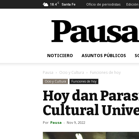
C
18.4
Oficio de periodistas
Edición
Santa Fe
Pausa
NOTICIERO
ASUNTOS PÚBLICOS
S
Pausa
Ocio y Cultura
Funciones de hoy
Ocio y Cultura
Funciones de hoy
Hoy dan Parasi
Cultural Unive
Por
Pausa
-
Nov 9, 2022