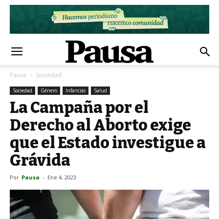
Pausa
Sociedad
Sociedad
Género
Infancias
Salud
La Campaña por el
Derecho al Aborto exige
que el Estado investigue a
Grávida
Por
Pausa
-
Ene 4, 2023