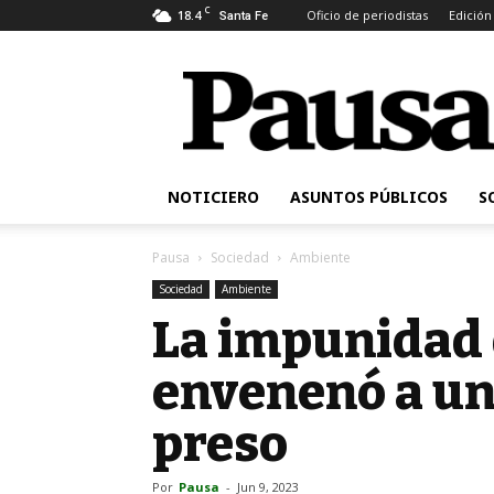
C
18.4
Oficio de periodistas
Edición
Santa Fe
Pausa
NOTICIERO
ASUNTOS PÚBLICOS
S
Pausa
Sociedad
Ambiente
Sociedad
Ambiente
La impunidad 
envenenó a un 
preso
Por
Pausa
-
Jun 9, 2023