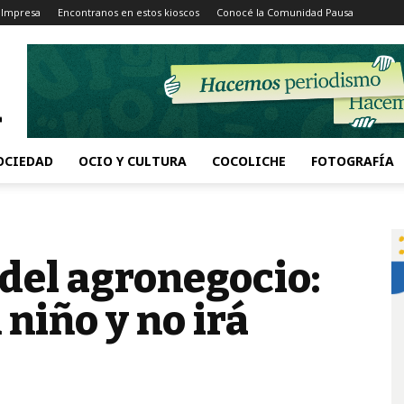
 Impresa
Encontranos en estos kioscos
Conocé la Comunidad Pausa
OCIEDAD
OCIO Y CULTURA
COCOLICHE
FOTOGRAFÍA
del agronegocio:
niño y no irá