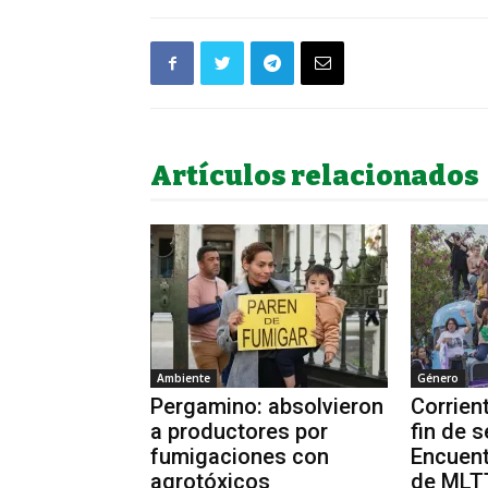
Artículos relacionados
Ambiente
Género
Pergamino: absolvieron
Corrien
a productores por
fin de 
fumigaciones con
Encuent
agrotóxicos
de MLT