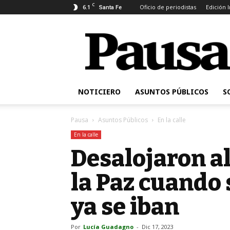
C
6.1
Oficio de periodistas
Edición 
Santa Fe
Pausa
NOTICIERO
ASUNTOS PÚBLICOS
S
Pausa
Asuntos Públicos
En la calle
En la calle
Desalojaron al
la Paz cuando 
ya se iban
Por
Lucía Guadagno
-
Dic 17, 2023