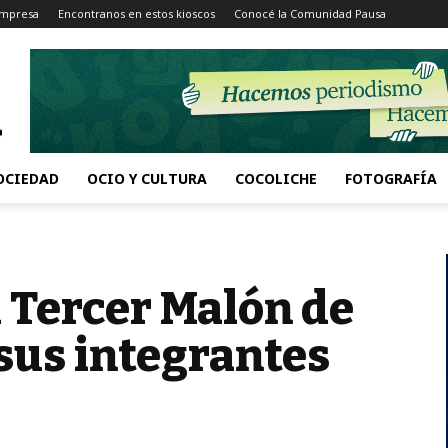
Impresa
Encontranos en estos kioscos
Conocé la Comunidad Pausa
OCIEDAD
OCIO Y CULTURA
COCOLICHE
FOTOGRAFÍA
 Tercer Malón de
sus integrantes